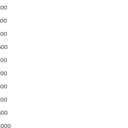
000
000
000
600
000
000
000
000
600
9,000