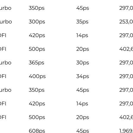
urbo
350ps
45ps
297,
Turbo
300ps
35ps
253,
DFI
420ps
14ps
297,
DFI
500ps
20ps
402,
urbo
365ps
30ps
297,
DFI
400ps
34ps
297,
urbo
350ps
45ps
297,
DFI
420ps
14ps
297,
DFI
500ps
20ps
402,
608ps
45ps
1,96