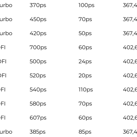
Turbo
370ps
100ps
367,
Turbo
450ps
70ps
367,
Turbo
420ps
50ps
367,
FI
700ps
60ps
402,
DFI
500ps
24ps
402,
DFI
520ps
20ps
402,
FI
540ps
110ps
402,
FI
580ps
70ps
402,
FI
607ps
60ps
402,
Turbo
385ps
85ps
367,