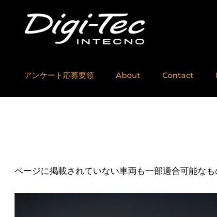
No,1 Software Builde
Digi-Tec 
アンケート応募要領
About
Contact
ページに掲載されていない車両も一部適合可能なも