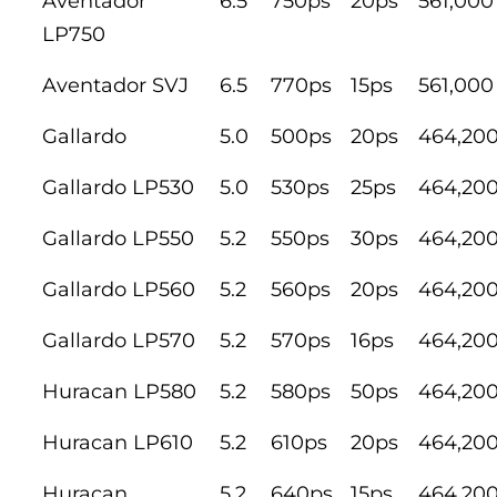
Aventador
6.5
750ps
20ps
561,000
LP750
Aventador SVJ
6.5
770ps
15ps
561,000
Gallardo
5.0
500ps
20ps
464,20
Gallardo LP530
5.0
530ps
25ps
464,20
Gallardo LP550
5.2
550ps
30ps
464,20
Gallardo LP560
5.2
560ps
20ps
464,20
Gallardo LP570
5.2
570ps
16ps
464,20
Huracan LP580
5.2
580ps
50ps
464,20
Huracan LP610
5.2
610ps
20ps
464,20
Huracan
5.2
640ps
15ps
464,20