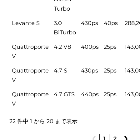
Turbo
Levante S
3.0
430ps
40ps
288,
BiTurbo
Quattroporte
4.2 V8
400ps
25ps
143,
V
Quattroporte
4.7 S
430ps
25ps
143,
V
Quattroporte
4.7 GTS
440ps
25ps
143,
V
22 件中 1 から 20 まで表示
❮
1
2
❯