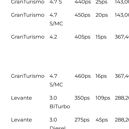
GranTurismo
4.7 S
440ps
25ps
143,
GranTurismo
4.7
450ps
20ps
143,
S/MC
GranTurismo
4.2
405ps
15ps
367,
GranTurismo
4.7
460ps
16ps
367,
S/MC
Levante
3.0
350ps
109ps
288,
BiTurbo
Levante
3.0
275ps
45ps
288,
Diesel