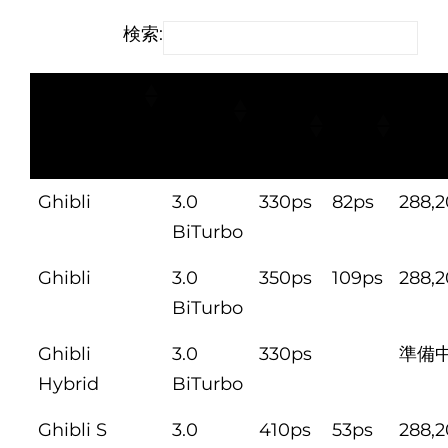
検索:
車種
エンジ
ベー
出力
税込
ン
ス馬
UP
価格
力
値
Ghibli
3.0
330ps
82ps
288,
BiTurbo
Ghibli
3.0
350ps
109ps
288,
BiTurbo
Ghibli
3.0
330ps
準備
Hybrid
BiTurbo
Ghibli S
3.0
410ps
53ps
288,