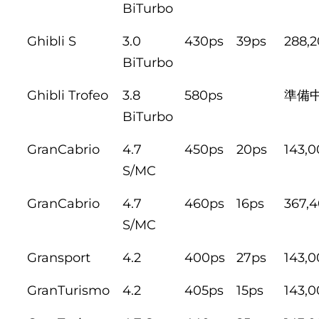
BiTurbo
Ghibli S
3.0
430ps
39ps
288,
BiTurbo
Ghibli Trofeo
3.8
580ps
準備
BiTurbo
GranCabrio
4.7
450ps
20ps
143,
S/MC
GranCabrio
4.7
460ps
16ps
367,
S/MC
Gransport
4.2
400ps
27ps
143,
GranTurismo
4.2
405ps
15ps
143,